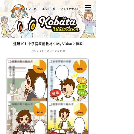
​イラストレーター・コバタ ポートフォリオサイト
​進研ゼミ中学講座副教材＜My Vision＞挿絵
ベネッセコーポレーション
様