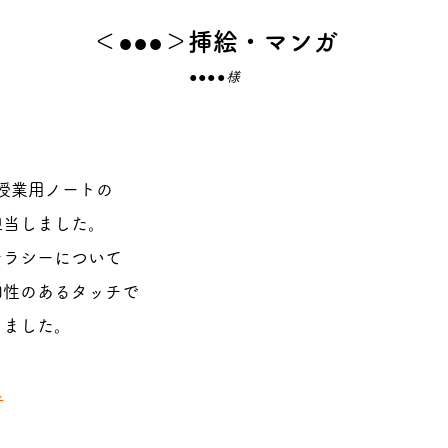
＜●●●＞挿絵・マンガ
●●●●様
授業用ノートの
担当しました。
テラシーについて
和性のあるタッチで
きました。
ら