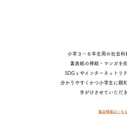
小学３～６年生用の社会科
裏表紙の挿絵・マンガを
SDGｓやインターネットリ
分かりやすくかつ小学生に親
​手がけさせていただ
​製品情報はこち